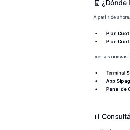
🧾 ¿Dónde l
A partir de ahora
Plan Cuot
Plan Cuot
con sus
nuevas 
Terminal
S
App Sipa
Panel de 
📊 Consultá