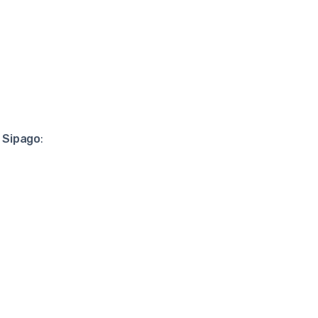
e Sipago
: