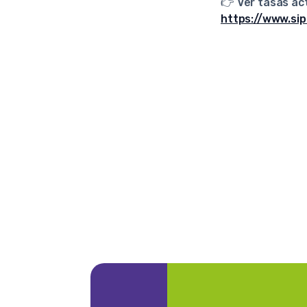
👉
Ver tasas ac
https://www.si