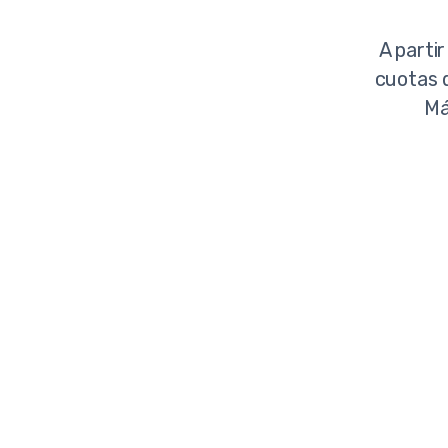
A partir
cuotas d
Má