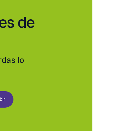
es de
rdas lo