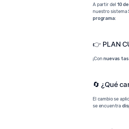
A partir del
10 de
nuestro sistema
programa
:
👉
PLAN CU
¡Con
nuevas tas
🔄 ¿Qué ca
El cambio se apli
se encuentra
dis