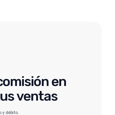
comisión en
tus ventas
o y débito.