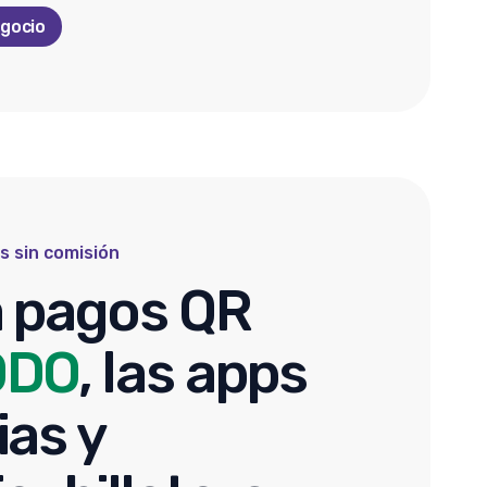
egocio
s sin comisión
 pagos QR
ODO
, las apps
ias y