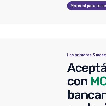
Material para tu n
Los primeros 3 mese
Aceptá
con
M
bancar