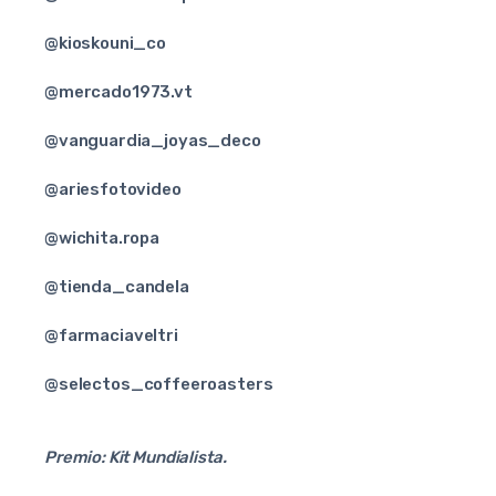
@kioskouni_co
@mercado1973.vt
@vanguardia_joyas_deco
@ariesfotovideo
@wichita.ropa
@tienda_candela
@farmaciaveltri
@selectos_coffeeroasters
Premio: Kit Mundialista.