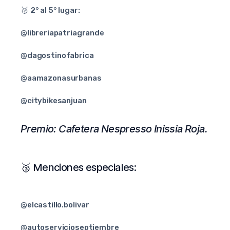
🥈
2° al 5° lugar:
@libreriapatriagrande
@dagostinofabrica‍
@aamazonasurbanas‍
@citybikesanjuan
Premio: Cafetera Nespresso Inissia Roja.
🥉
Menciones especiales:
@elcastillo.bolivar
@autoservicioseptiembre